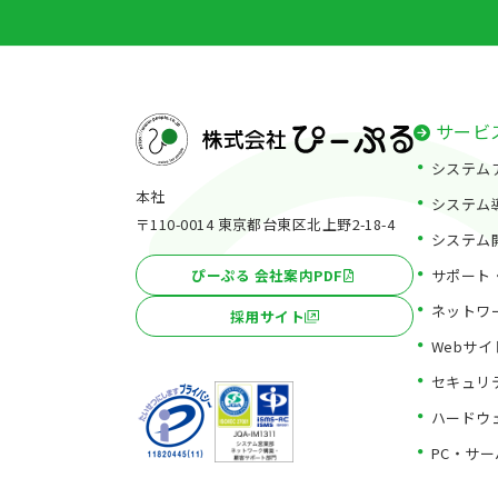
サービ
システム
本社
システム
〒110-0014 東京都台東区北上野2-18-4
システム
サポート
ぴーぷる 会社案内PDF
ネットワ
採用サイト
Webサ
セキュリ
ハードウ
PC・サ