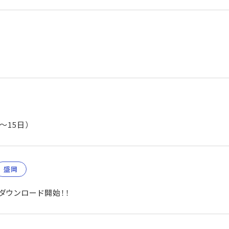
～15日）
盛岡
がダウンロード開始！！