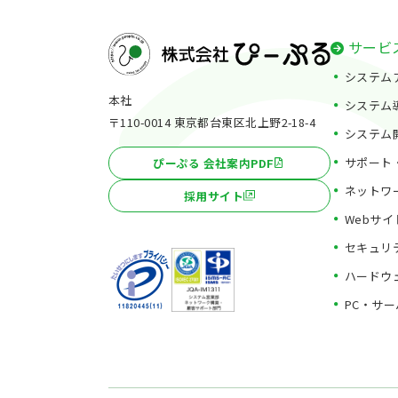
サービ
システム
本社
システム
〒110-0014 東京都台東区北上野2-18-4
システム
サポート
ぴーぷる 会社案内PDF
ネットワ
採用サイト
Webサ
セキュリ
ハードウ
PC・サ