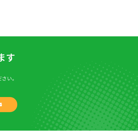
ます
ださい。