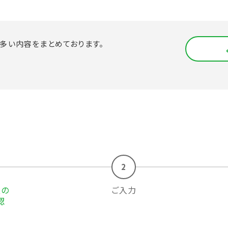
の多い
内容をまとめております。
2
報の
ご入力
認