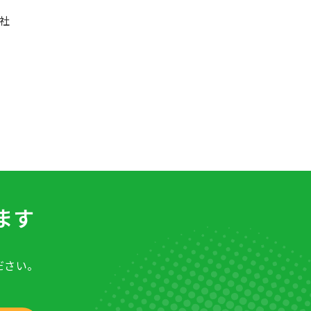
社
ます
ださい。