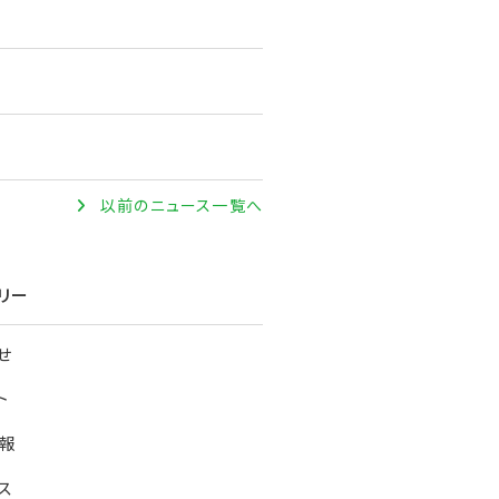
以前のニュース一覧へ
リー
せ
ト
報
ス