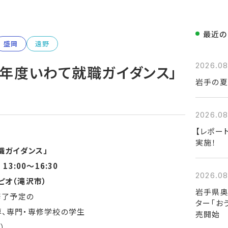
最近の
盛岡
遠野
2026.08
8年度いわて就職ガイダンス」
岩手の夏
2026.08
【レポー
実施！
職ガイダンス」
3:00〜16:30
2026.08
ピオ（滝沢市）
岩手県奥
修了予定の
ター「お
専、専門・専修学校の学生
売開始
）