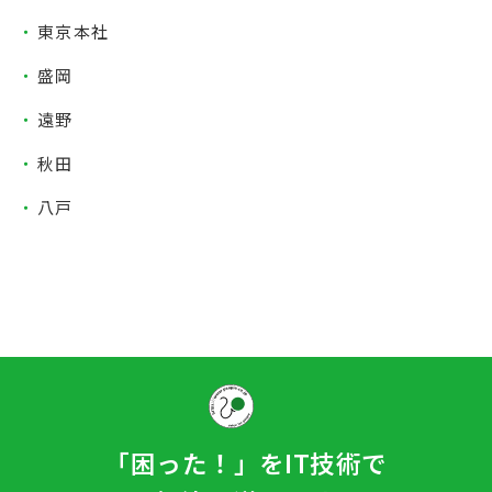
東京本社
盛岡
遠野
秋田
八戸
「困った！」をIT技術で