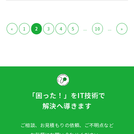
«
1
2
3
4
5
...
10
...
»
「困った！」をIT技術で
解決へ導きます
ご相談、お見積もりの依頼、ご不明点など